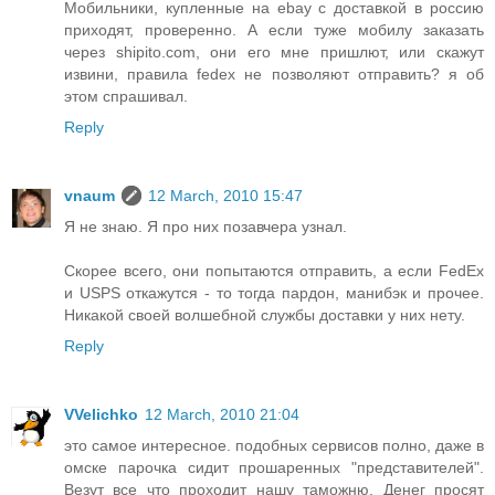
Мобильники, купленные на ebay с доставкой в россию
приходят, проверенно. А если туже мобилу заказать
через shipito.com, они его мне пришлют, или скажут
извини, правила fedex не позволяют отправить? я об
этом спрашивал.
Reply
vnaum
12 March, 2010 15:47
Я не знаю. Я про них позавчера узнал.
Скорее всего, они попытаются отправить, а если FedEx
и USPS откажутся - то тогда пардон, манибэк и прочее.
Никакой своей волшебной службы доставки у них нету.
Reply
VVelichko
12 March, 2010 21:04
это самое интересное. подобных сервисов полно, даже в
омске парочка сидит прошаренных "представителей".
Везут все что проходит нашу таможню. Денег просят