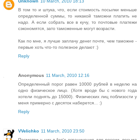
Unknown
10 March, 2010 18:13
В том то и штука, что, если стоимость посылки меньше
определенной суммы, то никакой таможни платить не
надо. А если собрать все в кучу, то почтовые платежи
сэкономятся, зато таможенные могут возрасти.
Как по мне, я лучше заплачу денег почте, чем таможне -
первые хоть что-то полезное делают :)
Reply
Anonymous
11 March, 2010 12:16
Определенный порог равен 10000 рублей в неделю на
одно физическое лицо. (Хотя вроде бы с нового года
хотели поднять до 15000). Физических лиц поблизости у
меня примерно с десяток наберется... :)
Reply
VVelichko
11 March, 2010 23:50
Посмотри у них в faq'е ограничения для россии, весьма