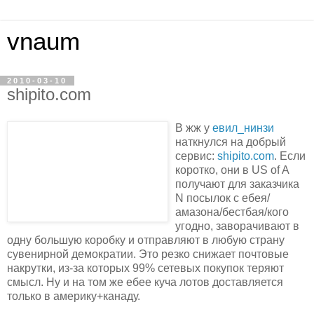
vnaum
2010-03-10
shipito.com
В жж у
евил_нинзи
наткнулся на добрый
сервис:
shipito.com
. Если
коротко, они в US of A
получают для заказчика
N посылок с ебея/
амазона/бестбая/кого
угодно, заворачивают в
одну большую коробку и отправляют в любую страну
сувенирной демократии. Это резко снижает почтовые
накрутки, из-за которых 99% сетевых покупок теряют
смысл. Ну и на том же ебее куча лотов доставляется
только в америку+канаду.