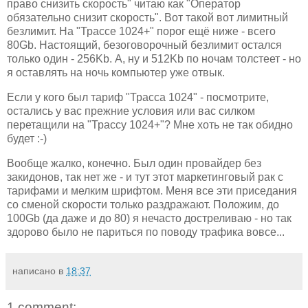
право снизить скорость" читаю как "Оператор
обязательно снизит скорость". Вот такой вот лимитный
безлимит. На "Трассе 1024+" порог ещё ниже - всего
80Gb. Настоящий, безоговорочный безлимит остался
только один - 256Kb. А, ну и 512Kb по ночам толстеет - но
я оставлять на ночь компьютер уже отвык.
Если у кого был тариф "Трасса 1024" - посмотрите,
остались у вас прежние условия или вас силком
перетащили на "Трассу 1024+"? Мне хоть не так обидно
будет :-)
Вообще жалко, конечно. Был один провайдер без
закидонов, так нет же - и тут этот маркетинговый рак с
тарифами и мелким шрифтом. Меня все эти приседания
со сменой скорости только раздражают. Положим, до
100Gb (да даже и до 80) я нечасто достреливаю - но так
здорово было не париться по поводу трафика вовсе...
написано в
18:37
1 comment: