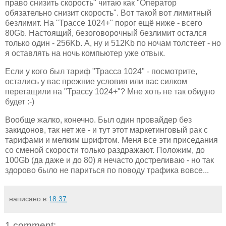
право снизить скорость" читаю как "Оператор
обязательно снизит скорость". Вот такой вот лимитный
безлимит. На "Трассе 1024+" порог ещё ниже - всего
80Gb. Настоящий, безоговорочный безлимит остался
только один - 256Kb. А, ну и 512Kb по ночам толстеет - но
я оставлять на ночь компьютер уже отвык.
Если у кого был тариф "Трасса 1024" - посмотрите,
остались у вас прежние условия или вас силком
перетащили на "Трассу 1024+"? Мне хоть не так обидно
будет :-)
Вообще жалко, конечно. Был один провайдер без
закидонов, так нет же - и тут этот маркетинговый рак с
тарифами и мелким шрифтом. Меня все эти приседания
со сменой скорости только раздражают. Положим, до
100Gb (да даже и до 80) я нечасто достреливаю - но так
здорово было не париться по поводу трафика вовсе...
написано в
18:37
1 comment: