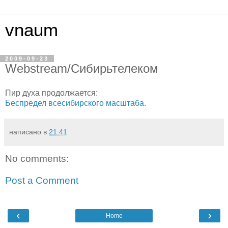
vnaum
2009-09-23
Webstream/Сибирьтелеком
Пир духа продолжается:
Беспредел всесибирского масштаба
.
написано в
21:41
No comments:
Post a Comment
‹
›
Home