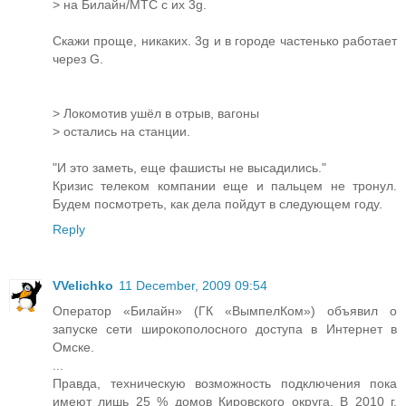
> на Билайн/МТС с их 3g.
Скажи проще, никаких. 3g и в городе частенько работает
через G.
> Локомотив ушёл в отрыв, вагоны
> остались на станции.
"И это заметь, еще фашисты не высадились."
Кризис телеком компании еще и пальцем не тронул.
Будем посмотреть, как дела пойдут в следующем году.
Reply
VVelichko
11 December, 2009 09:54
Оператор «Билайн» (ГК «ВымпелКом») объявил о
запуске сети широкополосного доступа в Интернет в
Омске.
...
Правда, техническую возможность подключения пока
имеют лишь 25 % домов Кировского округа. В 2010 г.