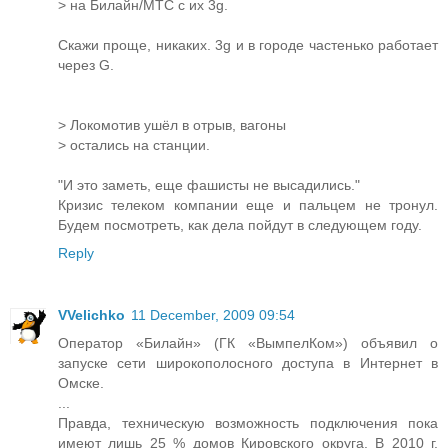
> на Билайн/МТС с их 3g.
Скажи проще, никаких. 3g и в городе частенько работает
через G.
> Локомотив ушёл в отрыв, вагоны
> остались на станции.
"И это заметь, еще фашисты не высадились."
Кризис телеком компании еще и пальцем не тронул.
Будем посмотреть, как дела пойдут в следующем году.
Reply
VVelichko
11 December, 2009 09:54
Оператор «Билайн» (ГК «ВымпелКом») объявил о
запуске сети широкополосного доступа в Интернет в
Омске.
...
Правда, техническую возможность подключения пока
имеют лишь 25 % домов Кировского округа. В 2010 г.