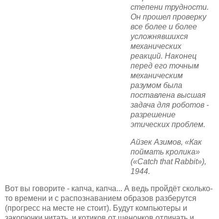
степени трудности.
Он прошел проверку
все более и более
усложнявшихся
механических
реакций. Наконец
перед его точным
механическим
разумом была
поставлена высшая
задача для роботов -
разрешение
этических проблем.
Айзек Азимов, «Как
поймать кролика»
(«Catch that Rabbit»),
1944.
Вот вы говорите - капча, капча... А ведь пройдёт сколько-
то времени и с распознаванием образов разберутся
(прогресс на месте не стоит). Будут компьютеры и
закорючки читать, и котиков от щеночков отличать и