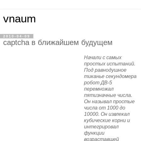
vnaum
2010-04-09
captcha в ближайшем будущем
Начали с самых
простых испытаний.
Под равнодушное
тиканье секундомера
робот ДВ-5
перемножал
пятизначные числа.
Он называл простые
числа от 1000 до
10000. Он извлекал
кубические корни и
интегрировал
функции
возраставшей