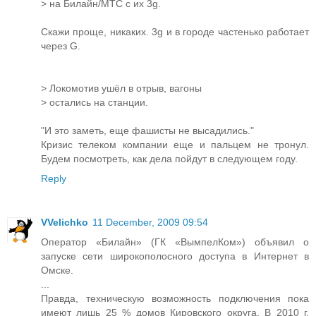
> на Билайн/МТС с их 3g.
Скажи проще, никаких. 3g и в городе частенько работает
через G.
> Локомотив ушёл в отрыв, вагоны
> остались на станции.
"И это заметь, еще фашисты не высадились."
Кризис телеком компании еще и пальцем не тронул.
Будем посмотреть, как дела пойдут в следующем году.
Reply
VVelichko
11 December, 2009 09:54
Оператор «Билайн» (ГК «ВымпелКом») объявил о
запуске сети широкополосного доступа в Интернет в
Омске.
...
Правда, техническую возможность подключения пока
имеют лишь 25 % домов Кировского округа. В 2010 г.