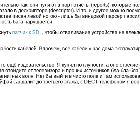
зительно так: они пуляют в порт отчёты (reports), которые
азало в дескрипторе (descriptor). И то, и другое можно пос
ойстве писан левой ногою - лишь бы виндовой парсер парсил
ность бага нарушается.
кнуть
патчик к SDL
, чтобы отваливание устройства не влекл
бости кабелей. Впрочем, все кабели у нас дома эксплуатир
то ещё издевательство. Я купил по глупости, а оно стреляе
я отойдите от телевизора и прочих источников бла-бла-бла"
гнитных волн. Нет бы выйти в чисто поле и там использова
йфай сандалит до третьего этажа, с DECT-телефоном я воо