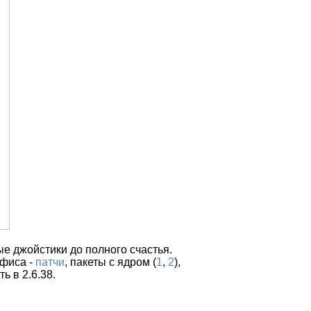
ые джойстики до полного счастья.
офиса -
патчи
, пакеты с ядром (
1
,
2
),
ь в 2.6.38.