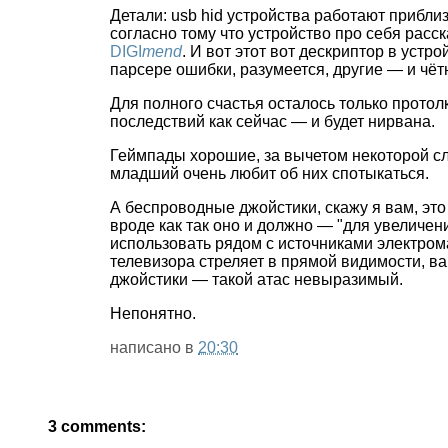
Детали: usb hid устройства работают прибли
согласно тому что устройство про себя расск
DIGI
mend
. И вот этот вот дескриптор в устр
парсере ошибки, разумеется, другие — и чёт
Для полного счастья осталось только протол
последствий как сейчас — и будет нирвана.
Геймпады хорошие, за вычетом некоторой сла
младший очень любит об них спотыкаться.
А беспроводные джойстики, скажу я вам, это 
вроде как так оно и должно — "для увеличени
использовать рядом с источниками электрома
телевизора стреляет в прямой видимости, ва
джойстики — такой атас невыразимый.
Непонятно.
написано в
20:30
3 comments: