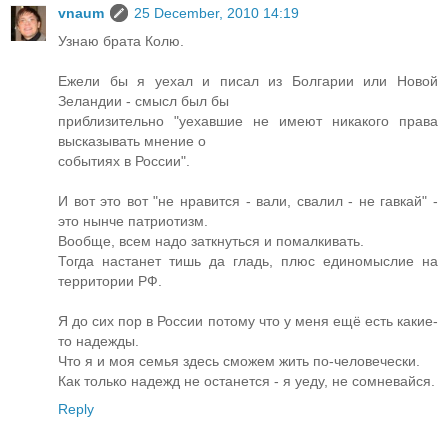
vnaum
25 December, 2010 14:19
Узнаю брата Колю.
Ежели бы я уехал и писал из Болгарии или Новой
Зеландии - смысл был бы
приблизительно "уехавшие не имеют никакого права
высказывать мнение о
событиях в России".
И вот это вот "не нравится - вали, свалил - не гавкай" -
это нынче патриотизм.
Вообще, всем надо заткнуться и помалкивать.
Тогда настанет тишь да гладь, плюс единомыслие на
территории РФ.
Я до сих пор в России потому что у меня ещё есть какие-
то надежды.
Что я и моя семья здесь сможем жить по-человечески.
Как только надежд не останется - я уеду, не сомневайся.
Reply