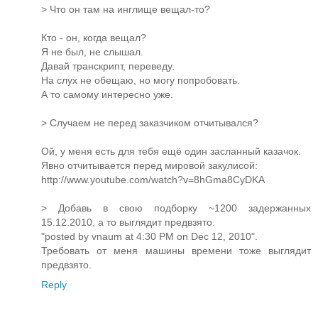
> Что он там на инглище вещал-то?
Кто - он, когда вещал?
Я не был, не слышал.
Давай транскрипт, переведу.
На слух не обещаю, но могу попробовать.
А то самому интересно уже.
> Случаем не перед заказчиком отчитывался?
Ой, у меня есть для тебя ещё один засланный казачок.
Явно отчитывается перед мировой закулисой:
http://www.youtube.com/watch?v=8hGma8CyDKA
> Добавь в свою подборку ~1200 задержанных
15.12.2010, а то выглядит предвзято.
"posted by vnaum at 4:30 PM on Dec 12, 2010".
Требовать от меня машины времени тоже выглядит
предвзято.
Reply