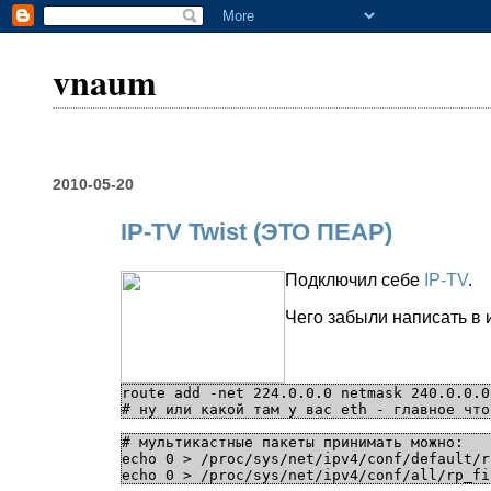
vnaum
2010-05-20
IP-TV Twist (ЭТО ПЕАР)
Подключил себе
IP-TV
.
Чего забыли написать в 
route add -net 224.0.0.0 netmask 240.0.0.0
# мультикастные пакеты принимать можно:

echo 0 > /proc/sys/net/ipv4/conf/default/r