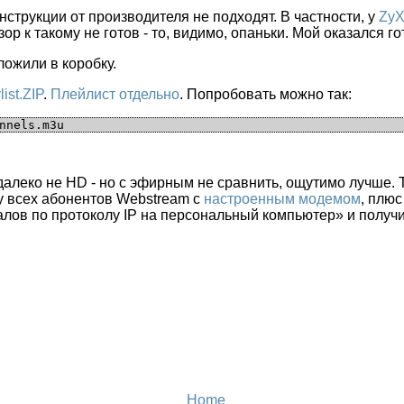
струкции от производителя не подходят. В частности, у
ZyX
зор к такому не готов - то, видимо, опаньки. Мой оказался гот
ложили в коробку.
list.ZIP
.
Плейлист отдельно
. Попробовать можно так:
далеко не HD - но с эфирным не сравнить, ощутимо лучше. Т
у всех абонентов Webstream c
настроенным модемом
, плю
лов по протоколу IP на персональный компьютер» и получи
Home