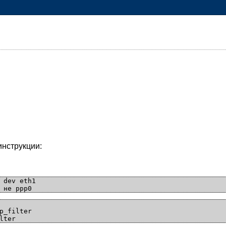
инструкции:
 dev eth1

p_filter
