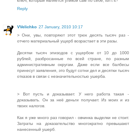
ключ, который является уликой сам по себе, isn't it?
Reply
VVelichko
27 January, 2010 10:17
> Они, увы, повторяют этот трюк десять тысяч раз -
отчего материальный ущерб возрастает в эти разы.
Десятки тысяч эпизодов с ущербом от 10 до 1000
рублей, разбросанные по всей стране, по разным
административным округам. Даже если все балбесы
принесут заявления, это будут сотни дел и десятки тысяч
отказов в связи с незначительностью ушерба.
> Вот пусть и доказывает. У него работа такая -
доказывать. Он за неё деньги получает. Из моих и из
твоих налогов.
Как я уже много раз говорил - овчинка выделки не стоит.
Затраты на доказательство многократно превышают
нанесенный ушерб.