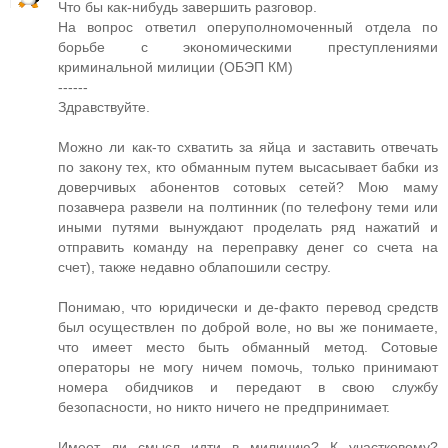
Что бы как-нибудь завершить разговор.
На вопрос ответил оперуполномоченный отдела по
борьбе с экономическими преступлениями
криминальной милиции (ОБЭП КМ)
------
Здравствуйте.
Можно ли как-то схватить за яйца и заставить отвечать
по закону тех, кто обманным путем высасывает бабки из
доверчивых абонентов сотовых сетей? Мою маму
позавчера развели на полтинник (по телефону теми или
иными путями вынуждают проделать ряд нажатий и
отправить команду на переправку денег со счета на
счет), также недавно облапошили сестру.
Понимаю, что юридически и де-факто перевод средств
был осуществлен по доброй воле, но вы же понимаете,
что имеет место быть обманный метод. Сотовые
операторы не могу ничем помочь, только принимают
номера обидчиков и передают в свою службу
безопасности, но никто ничего не предпринимает.
Имеет ли смысл идти в милицию? К участковому?