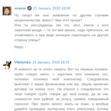
vnaum
21 January, 2010 18:08
Ну пишут же они заявления по другим случаям
мошенничества, верно? Чем этот лучше?
Или ты рассуждаешь так что, мол, ежели у кого
пиратская винда — то тот вне закона, надо прятаться, не
отсвечивать и при виде милиции переходить на другую
сторону улицы?
Reply
VVelichko
21 January, 2010 18:37
Я немного не то хотел сказать. Вот ты пишешь исковое:
грубо говоря некто, с коротким sms номером xxx,
поломал поломал мой компьютер. Следователь
выясняет с каким физическим или юр. лицом заключен
договор на номер хххх. На опросе у следователя это
лицо говорит грубо говоря: да, мой номер, да за смс
снимается хххх рублей, за услугу, скажем, ежедневный
гороскоп. Про троян ничего знать не знаю, и вообще
давайте проведем экспертизу этого компутера, потому