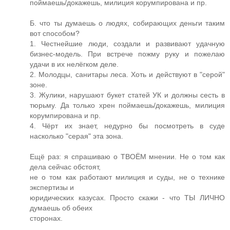
поймаешь/докажешь, милиция корумпирована и пр.
Б. что ты думаешь о людях, собирающих деньги таким
вот способом?
1. Честнейшие люди, создали и развивают удачную
бизнес-модель. При встрече пожму руку и пожелаю
удачи в их нелёгком деле.
2. Молодцы, санитары леса. Хоть и действуют в "серой"
зоне.
3. Жулики, нарушают букет статей УК и должны сесть в
тюрьму. Да только хрен поймаешь/докажешь, милиция
корумпирована и пр.
4. Чёрт их знает, недурно бы посмотреть в суде
насколько "серая" эта зона.
Ещё раз: я спрашиваю о ТВОЁМ мнении. Не о том как
дела сейчас обстоят,
не о том как работают милиция и суды, не о технике
экспертизы и
юридических казусах. Просто скажи - что ТЫ ЛИЧНО
думаешь об обеих
сторонах.