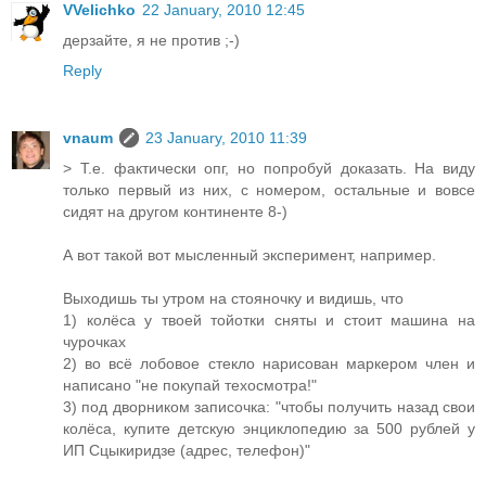
VVelichko
22 January, 2010 12:45
дерзайте, я не против ;-)
Reply
vnaum
23 January, 2010 11:39
> Т.е. фактически опг, но попробуй доказать. На виду
только первый из них, с номером, остальные и вовсе
сидят на другом континенте 8-)
А вот такой вот мысленный эксперимент, например.
Выходишь ты утром на стояночку и видишь, что
1) колёса у твоей тойотки сняты и стоит машина на
чурочках
2) во всё лобовое стекло нарисован маркером член и
написано "не покупай техосмотра!"
3) под дворником записочка: "чтобы получить назад свои
колёса, купите детскую энциклопедию за 500 рублей у
ИП Сцыкиридзе (адрес, телефон)"