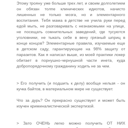
Этому трояну уже больше трех лет, и своим долголетием
он обязан толпе клинических идиотов, начисто
лишенных не только мозга, но и элементарного
воспитания. Тебя мама в детстве не учила руки перед
едой мыть, не разговаривать с незнакомыми на улице,
не посещать сомнительных заведений, где тусуются
уголовники, не тыкать себе в вену грязный шприц в
конце концов? Элементарные правила, изучаемые еще
в детском саду, гарантирующие на 98% защиту от
паразитов. Как я написал выше, из моей практики локер
обитает в порнушно-чернушной части инета, куда
добропорядочному гражданину ходить не за чем.
> Его получить (и подшить к делу) вообще нельзя - он
кучка байтов, в материальном мире не существует.
Что за дурь? Он прекрасно существует и может быть
изучен криминалистической экспертизой.
> Зато ОЧЕНЬ легко можно получить ОТ НИХ