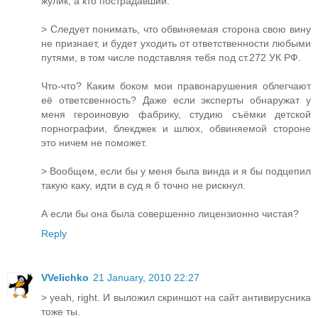
жулик, а кто пострадавший.
> Следует понимать, что обвиняемая сторона свою вину
не признает, и будет уходить от ответственности любыми
путями, в том числе подставляя тебя под ст.272 УК РФ.
Что-что? Каким боком мои правонарушения облегчают
её ответсвенность? Даже если эксперты обнаружат у
меня героиновую фабрику, студию съёмки детской
порнографии, блекджек и шлюх, обвиняемой стороне
это ничем не поможет.
> Вообщем, если бы у меня была винда и я бы подцепил
такую каку, идти в суд я б точно не рискнул.
А если бы она была совершенно лицензионно чистая?
Reply
VVelichko
21 January, 2010 22:27
> yeah, right. И выложил скриншот на сайт антивирусника
тоже ты.