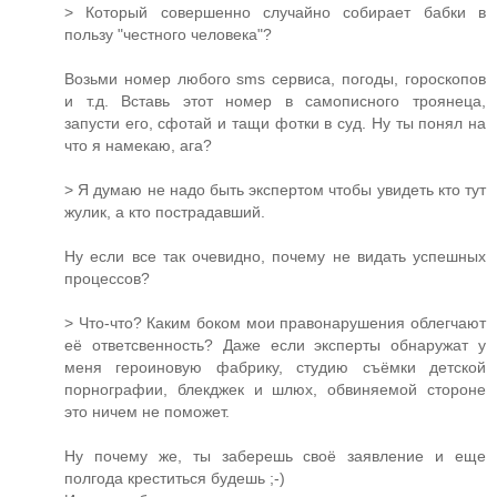
> Который совершенно случайно собирает бабки в
пользу "честного человека"?
Возьми номер любого sms сервиса, погоды, гороскопов
и т.д. Вставь этот номер в самописного троянеца,
запусти его, сфотай и тащи фотки в суд. Ну ты понял на
что я намекаю, ага?
> Я думаю не надо быть экспертом чтобы увидеть кто тут
жулик, а кто пострадавший.
Ну если все так очевидно, почему не видать успешных
процессов?
> Что-что? Каким боком мои правонарушения облегчают
её ответсвенность? Даже если эксперты обнаружат у
меня героиновую фабрику, студию съёмки детской
порнографии, блекджек и шлюх, обвиняемой стороне
это ничем не поможет.
Ну почему же, ты заберешь своё заявление и еще
полгода креститься будешь ;-)