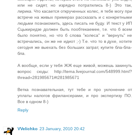
или не сидят, но изрядно потратились 8-) Это так,
лирика. Что касается открученных колес, я тебе могу при
встрече на живых примерах рассказать и с конкретными
людьми познакомить, здесь писать не буду. И текст у ИП
Сцыкиридзе должен быть пообтекаемее, т.е. что б всем
было понятно, но что б слова "колеса" и "вернуть" не
встречались, он же не идиот ;-) Т.е. что то в духе, хотите
сегодня же выехать без больших затрат, купите бла-бла-
бла.
А вообще, если у тебя ЖЖ еще живой, можешь закинуть
вопрос сюды: http://tema.livejournal.com/548999.html?
thread=281985671#t281985671
Ветка познавательная, тут тебе и про уклонение от
уплаты налогов фрилансерами, и про экспертизу ПО.
Все в одном 8-)
Reply
VVelichko
23 January, 2010 20:42