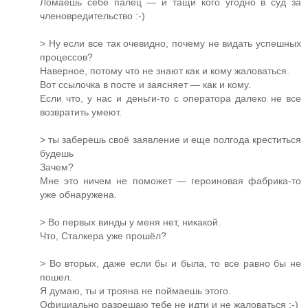
Ломаешь себе палец — и тащи кого угодно в суд за
членовредительство :-)
> Ну если все так очевидно, почему не видать успешных
процессов?
Наверное, потому что не знают как и кому жаловаться.
Вот ссылочка в посте и заясняет — как и кому.
Если что, у нас и деньги-то с оператора далеко не все
возвратить умеют.
> ты заберешь своё заявление и еще полгода креститься
будешь
Зачем?
Мне это ничем не поможет — героиновая фабрика-то
уже обнаружена.
> Во первых винды у меня нет, никакой.
Что, Сталкера уже прошёл?
> Во вторых, даже если бы и была, то все равно бы не
пошел.
Я думаю, ты и трояна не поймаешь этого.
Официально разрешаю тебе не идти и не жаловаться :-)