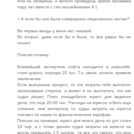
Или не заберешь, и весело проведешь время проживая
пару лет вместе с смс-мошейниками 8-)
> А если бы она была совершенно лицензионно чистая?
Во первых винды у меня нет, никакой.
Во вторых, даже если бы и была, то все равно бы не
пошел.
Поясню почему:
Ближайшай экспертиза софта находится в новосибе,
стоит дорого, порядка 20 тыс. Т.е. увези, оплати, привези
заключение.
Если выиграешь процесс, то эти затраты тебе выплатит
проигравшая сторона, а может и не выплатить, это как
судья решит. Плюс понадобится юрист для ведения
дела, это еще 20-50 тыс. Расходы на юриста отбить еще
сложнее, чем экспертизу т.к. судьи затраты на юриста
считают по каким-то фантастическим тарифам.
Поясню на примере: юрист для моего дела по дтп стоил
10 тыр, а с точки зрения судья затраты на юриста не
могли превысить 1,5 тысячи, т.е все что сверху, это моя