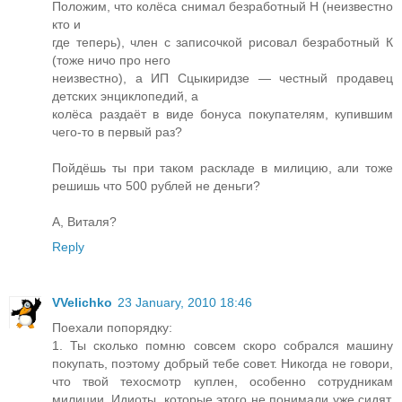
Положим, что колёса снимал безработный Н (неизвестно
кто и
где теперь), член с записочкой рисовал безработный К
(тоже ничо про него
неизвестно), а ИП Сцыкиридзе — честный продавец
детских энциклопедий, а
колёса раздаёт в виде бонуса покупателям, купившим
чего-то в первый раз?
Пойдёшь ты при таком раскладе в милицию, али тоже
решишь что 500 рублей не деньги?
А, Виталя?
Reply
VVelichko
23 January, 2010 18:46
Поехали попорядку:
1. Ты сколько помню совсем скоро собрался машину
покупать, поэтому добрый тебе совет. Никогда не говори,
что твой техосмотр куплен, особенно сотрудникам
милиции. Идиоты, которые этого не понимали уже сидят,