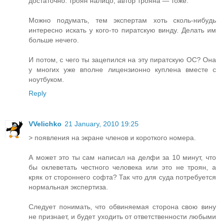
достаточно: троян налицо, автор трояна — тоже.
Можно подумать, тем экспертам хоть сколь-нибудь
интересно искать у кого-то пиратскую винду. Делать им
больше нечего.
И потом, с чего ты зацепился на эту пиратскую ОС? Она
у многих уже вполне лицензионно куплена вместе с
ноутбуком.
Reply
VVelichko
21 January, 2010 19:25
> появления на экране членов и короткого номера.
А может это ты сам написал на делфи за 10 минут, что
бы оклеветать честного человека или это не троян, а
кряк от стороннего софта? Так что для суда потребуется
нормальная экспертиза.
Следует понимать, что обвиняемая сторона свою вину
не признает, и будет уходить от ответственности любыми