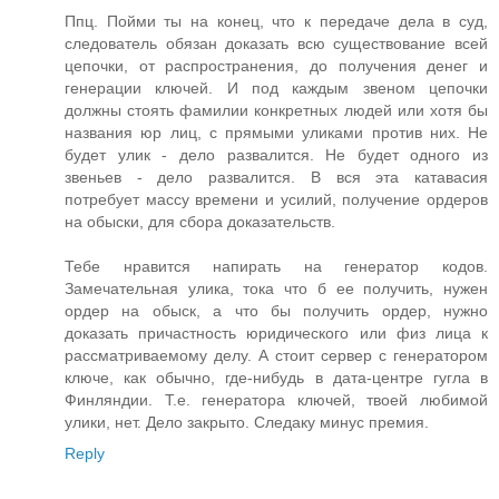
Ппц. Пойми ты на конец, что к передаче дела в суд,
следователь обязан доказать всю существование всей
цепочки, от распространения, до получения денег и
генерации ключей. И под каждым звеном цепочки
должны стоять фамилии конкретных людей или хотя бы
названия юр лиц, с прямыми уликами против них. Не
будет улик - дело развалится. Не будет одного из
звеньев - дело развалится. B вся эта катавасия
потребует массу времени и усилий, получение ордеров
на обыски, для сбора доказательств.
Тебе нравится напирать на генератор кодов.
Замечательная улика, тока что б ее получить, нужен
ордер на обыск, а что бы получить ордер, нужно
доказать причастность юридического или физ лица к
рассматриваемому делу. А стоит сервер с генератором
ключе, как обычно, где-нибудь в дата-центре гугла в
Финляндии. Т.е. генератора ключей, твоей любимой
улики, нет. Дело закрыто. Следаку минус премия.
Reply