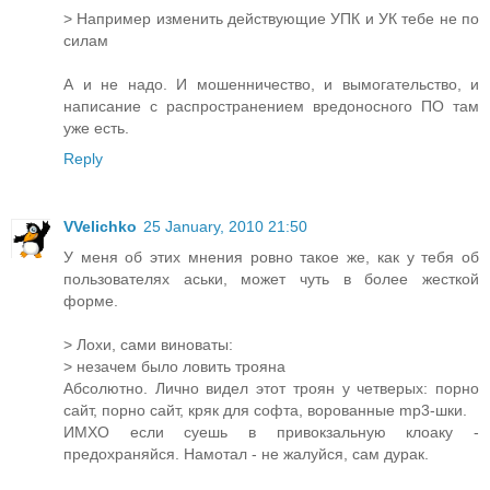
> Например изменить действующие УПК и УК тебе не по
силам
А и не надо. И мошенничество, и вымогательство, и
написание с распространением вредоносного ПО там
уже есть.
Reply
VVelichko
25 January, 2010 21:50
У меня об этих мнения ровно такое же, как у тебя об
пользователях аськи, может чуть в более жесткой
форме.
> Лохи, сами виноваты:
> незачем было ловить трояна
Абсолютно. Лично видел этот троян у четверых: порно
сайт, порно сайт, кряк для софта, ворованные mp3-шки.
ИМХО если суешь в привокзальную клоаку -
предохраняйся. Намотал - не жалуйся, сам дурак.