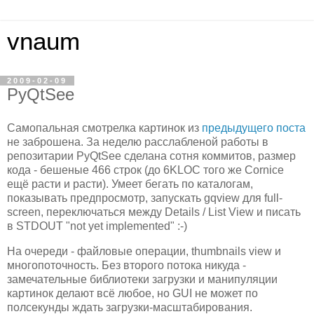
vnaum
2009-02-09
PyQtSee
Самопальная смотрелка картинок из
предыдущего поста
не заброшена. За неделю расслабленой работы в
репозитарии PyQtSee сделана сотня коммитов, размер
кода - бешеные 466 строк (до 6KLOC того же Cornice
ещё расти и расти). Умеет бегать по каталогам,
показывать предпросмотр, запускать gqview для full-
screen, переключаться между Details / List View и писать
в STDOUT "not yet implemented" :-)
На очереди - файловые операции, thumbnails view и
многопоточность. Без второго потока никуда -
замечательные библиотеки загрузки и манипуляции
картинок делают всё любое, но GUI не может по
полсекунды ждать загрузки-масштабирования.