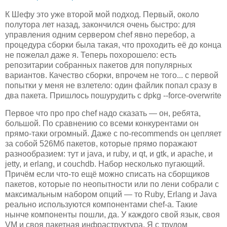
К Шефу это уже второй мой подход. Первый, около
полутора лет назад, закончился очень быстро: для
управления одним сервером chef явно перебор, а
процедура сборки была такая, что проходить её до конца
не пожелал даже я. Теперь похорошело: есть
репозитарии собранных пакетов для популярных
вариантов. Качество сборки, впрочем не того... с первой
попытки у меня не взлетело: один файлик попал сразу в
два пакета. Пришлось пошурудить с dpkg --force-overwrite
Первое что про про chef надо сказать — он, ребята,
большой. По сравнению со всеми конкурентами он
прямо-таки огромный. Даже с no-recommends он цепляет
за собой 526Мб пакетов, которые прямо поражают
разнообразием: тут и java, и ruby, и qt, и gtk, и apache, и
jetty, и erlang, и couchdb. Набор несколько пугающий.
Причём если что-то ещё можно списать на сборщиков
пакетов, которые по неопытности или по лени собрали с
максимальным набором опций — то Ruby, Erlang и Java
реально используются компонентами chef-а. Такие
нынче компоненты пошли, да. У каждого свой язык, своя
VM и своя пакетная инфраструктура. Я с трудом