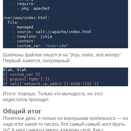
- 
require
:
- 
pkg
:
 apache2

/var/www/index.html
:
file
:
- 
managed

- 
source
:
 salt://apache/index.html

- 
template
:
 jinja

- 
context
:
custom_var
:
"
override
"
Шаблоны файлов пишутся на "jinja, mako, and wempy".
Первый, кажется, популярный:
{{ custom_var }}
{{ grains['fqdn'] }}
{{ salt['network.ip_addrs']('eth0')[0] }}
Итого: Хорошо. Только что молодость, но этот
недостаток проходит.
Общий итог
Понятное дело, я только по верхушкам пробежался — но
надо итог какой-то писать. Кто самый-самый, кого брать-
то? А нету самого-самого, каждому своё. Как с