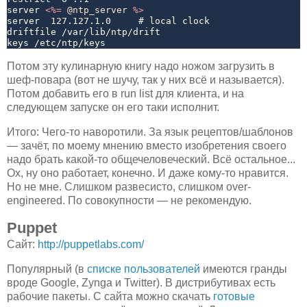
server 
<%=
@ntp_server
%>
server  127.127.1.0     # local clock

driftfile /var/lib/ntp/drift

Потом эту кулинарную книгу надо ножом загрузить в
шеф-повара (вот не шучу, так у них всё и называется).
Потом добавить его в run list для клиента, и на
следующем запуске он его таки исполнит.
Итого: Чего-то наворотили. За язык рецептов/шаблонов
— зачёт, по моему мнению вместо изобретения своего
надо брать какой-то общечеловеческий. Всё остальное...
Ох, ну оно работает, конечно. И даже кому-то нравится.
Но не мне. Слишком развесисто, слишком over-
engineered. По совокупности — не рекомендую.
Puppet
Сайт:
http://puppetlabs.com/
Популярный (в
списке пользователей
имеются гранды
вроде Google, Zynga и Twitter). В дистрибутивах есть
рабочие пакеты. С сайта можно скачать
готовые