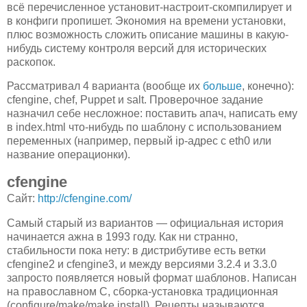
всё перечисленное установит-настроит-скомпилирует и
в конфиги пропишет. Экономия на времени установки,
плюс возможность сложить описание машины в какую-
нибудь систему контроля версий для исторических
раскопок.
Рассматривал 4 варианта (вообще их
больше
, конечно):
cfengine, chef, Puppet и salt. Проверочное задание
назначил себе несложное: поставить апач, написать ему
в index.html что-нибудь по шаблону с использованием
переменных (например, первый ip-адрес с eth0 или
название операционки).
cfengine
Сайт:
http://cfengine.com/
Самый старый из вариантов — официальная история
начинается ажна в 1993 году. Как ни странно,
стабильности пока нету: в дистрибутиве есть ветки
cfengine2 и cfengine3, и между версиями 3.2.4 и 3.3.0
запросто появляется новый формат шаблонов. Написан
на православном C, сборка-установка традиционная
(configure/make/make install). Рецепты называются