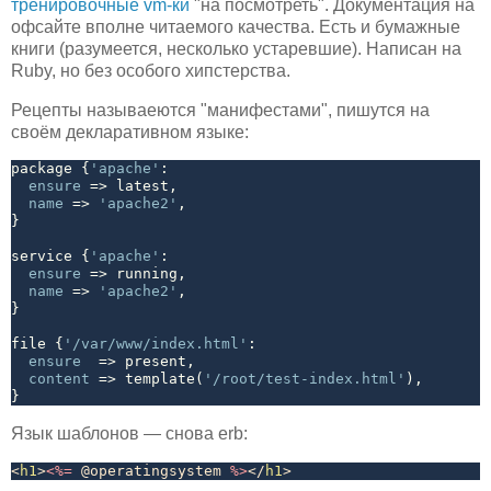
тренировочные vm-ки
"на посмотреть". Документация на
офсайте вполне читаемого качества. Есть и бумажные
книги (разумеется, несколько устаревшие). Написан на
Ruby, но без особого хипстерства.
Рецепты называеются "манифестами", пишутся на
своём декларативном языке:
package {
'
apache
'
:

ensure
 => latest,

name
 => 
'
apache2
'
,

}

service {
'
apache
'
:

ensure
 => running,

name
 => 
'
apache2
'
,

}

file {
'
/var/www/index.html
'
:

ensure
  => present,

content
 => template(
'
/root/test-index.html
'
),

Язык шаблонов — снова erb:
<
h1
>
<%=
@operatingsystem
%>
</
h1
>