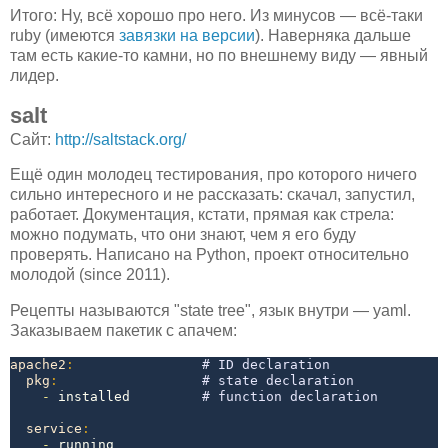
Итого: Ну, всё хорошо про него. Из минусов — всё-таки
ruby (имеются
завязки на версии
). Наверняка дальше
там есть какие-то камни, но по внешнему виду — явный
лидер.
salt
Сайт:
http://saltstack.org/
Ещё один молодец тестирования, про которого ничего
сильно интересного и не рассказать: скачал, запустил,
работает. Документация, кстати, прямая как стрела:
можно подумать, что они знают, чем я его буду
проверять. Написано на Python, проект относительно
молодой (since 2011).
Рецепты называются "state tree", язык внутри — yaml.
Заказываем пакетик с апачем:
apache2
:
 # ID declaration
pkg
:
 # state declaration
- 
installed        
 # function declaration
service
:
- 
running
