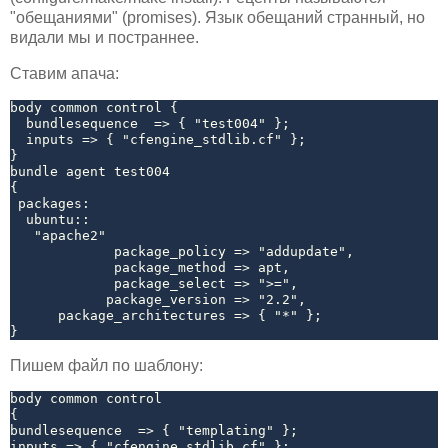
"обещаниями" (promises). Язык обещаний странный, но
видали мы и постраннее.
Ставим апача:
body common control {

  bundlesequence  => { "test004" };

  inputs => { "cfengine_stdlib.cf" };

}

bundle agent test004

{

 packages:

  ubuntu::

   "apache2"

             package_policy => "addupdate",

             package_method => apt,

             package_select => ">=",

            package_version => "2.2",

      package_architectures => { "*" };

Пишем файл по шаблону:
body common control

{

bundlesequence  => { "templating" };

inputs => { "cfengine_stdlib.cf" };
