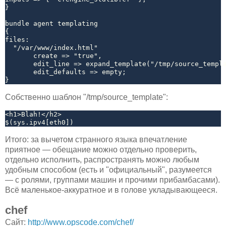
}

bundle agent templating

{

files:

  "/var/www/index.html"

       create => "true",

       edit_line => expand_template("/tmp/source_templa
       edit_defaults => empty;

Собственно шаблон "/tmp/source_template":
<h1>Blah!</h2>

Итого: за вычетом странного языка впечатление
приятное — обещание можно отдельно проверить,
отдельно исполнить, распространять можно любым
удобным способом (есть и "официальный", разумеется
— с ролями, группами машин и прочими прибамбасами).
Всё маленькое-аккуратное и в голове укладывающееся.
chef
Сайт:
http://www.opscode.com/chef/