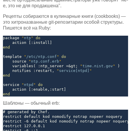
е, это не для продакшена".
Рецепты собираются в кулинарные книги (cookbooks) —
это хитроназванные git-репозитарии особой структуры.
Пишется всё на Ruby:
package 
"
ntp
"
do
    action [
:install
end
template 
"
/etc/ntp.conf
"
do
    source 
"
ntp.conf.erb
"
    variables( 
:ntp_server
 =&gt; 
"
time.nist.gov
"
 )

    notifies 
:restart
, 
"
service[ntpd]
"
end
service 
"
ntpd
"
do
    action [
:enable
,
:start
end
Шаблоны — обычный erb:
# generated by Chef.

restrict default kod nomodify notrap nopeer noquery

restrict -6 default kod nomodify notrap nopeer noquery

restrict 127.0.0.1

restrict -6 ::1
