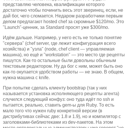
представляю человека, квалификации которого
достаточно чтобы починить весь этот зверинец, если, не
дай бог, чего сломается. Недаром разработчики первым
делом предлагают hosted chef за скромные $120/mo. Это
"Launch"-ценник, за Standard просят уже $300/mo.
Идём дальше. Например, у него есть не только понятие
"сервера" (chef server, где лежит конфигурация всего
хозяйства) и "узла" (node, chef client — управляемая
машина), но ещё и "workstation" — это место где рецепты
пишутся. Как-то остальные были довольны обычным
текстовым редактором. Ну да бог с ним, может быть оно
как-то окупается удобством работы — не знаю. В общем,
нужна машина с knife.
При попытке сделать клиенту bootstrap (так у них
называется установка исполняющего рецепты агента)
случился следующий конфуз: оно туда идёт по ssh и
пытается, реально, ставить gem-ы для Ruby. То есть
мало того что нужен ruby конкретной версии (в
дистрибутивах сейчас две: 1.8 и 1.9), но и компилятор с
заголовками-библиотеками из dev-пакетов. На этом
месте ортодоксальные администраторы уже говорят "не-