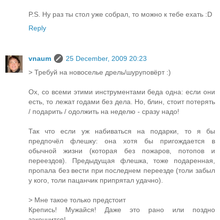
P.S. Ну раз ты стол уже собрал, то можно к тебе ехать :D
Reply
vnaum
25 December, 2009 20:23
> Требуй на новоселье дрель/шуруповёрт :)
Ох, со всеми этими инструментами беда одна: если они
есть, то лежат годами без дела. Но, блин, стоит потерять
/ подарить / одолжить на неделю - сразу надо!
Так что если уж набиваться на подарки, то я бы
предпочёл флешку: она хотя бы пригождается в
обычной жизни (которая без пожаров, потопов и
переездов). Предыдущая флешка, тоже подаренная,
пропала без вести при последнем переезде (толи забыл
у кого, толи пацанчик припрятал удачно).
> Мне такое только предстоит
Крепись! Мужайся! Даже это рано или поздно
закончится!