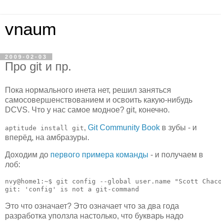
vnaum
2009-02-03
Про git и пр.
Пока нормального инета нет, решил заняться
самосовершенствованием и освоить какую-нибудь
DCVS. Что у нас самое модное? git, конечно.
,
Git Community Book
в зубы - и
aptitude install git
вперёд, на амбразуры.
Доходим до
первого примера команды
- и получаем в
лоб:
nvy@home1:~$ git config --global user.name "Scott Chaco
Это что означает? Это означает что за два года
разработка уползла настолько, что букварь надо