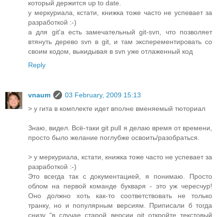
который держится up to date.
у меркуриала, кстати, книжка тоже часто не успевает за
разработкой :-)
а для git'а есть замечательный git-svn, что позволяет
втянуть дерево svn в git, и там эксперементировать со
своим кодом, выкидывая в svn уже отлаженный код
Reply
vnaum
03 February, 2009 15:13
> у гита в комплекте идет вполне вменяемый тюториал
Знаю, видел. Всё-таки git pull я делаю время от времени,
просто было желание поглубже освоить/разобраться.
> у меркуриала, кстати, книжка тоже часто не успевает за
разработкой :-)
Это всегда так с документацией, я понимаю. Просто
облом на первой команде букваря - это уж чересчур!
Оно должно хоть как-то соответствовать не только
транку, но и популярным версиям. Приписали б тогда
снизу "в случае старой версии git откройте текстовый