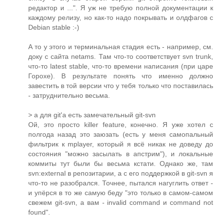
редактор и ...". Я уж не требую полной документации к
каждому релизу, но как-то надо покрывать и олдфагов с
Debian stable :-)
А то у этого и терминальная стадия есть - например, см.
доку с сайта netams. Там что-то соответствует svn trunk,
что-то latest stable, что-то времени написания (при царе
Горохе). В результате понять что именно должно
завестить в той версии что у тебя только что поставилась
- затруднительно весьма.
> а для git'а есть замечательный git-svn
Ой, это просто killer feature, конечно. Я уже хотел с
полгода назад это заюзать (есть у меня самопальный
фильтрик к mplayer, который я всё никак не доведу до
состояния "можно засылать в апстрим"), и локальные
коммиты тут были бы весьма кстати. Однако же, там
svn:external в репозитарии, а с его поддержкой в git-svn я
что-то не разобрался. Точнее, пытался нагуглить ответ -
и упёрся в то же самую беду "это только в самом-самом
свежем git-svn, а вам - invalid command и command not
found".