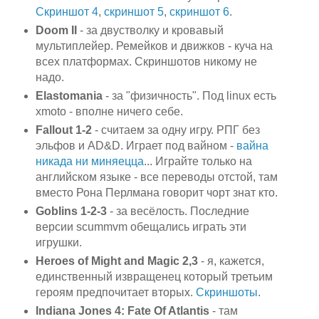
Скриншот 4
,
скриншот 5
,
скриншот 6
.
Doom II
- за двустволку и кровавый
мультиплейер. Ремейков и движков - куча на
всех платформах. Скриншотов никому не
надо.
Elastomania
- за "физичность". Под linux есть
xmoto - вполне ничего себе.
Fallout 1-2
- считаем за одну игру. РПГ без
эльфов и AD&D. Играет под вайном -
вайна
никада ни миняецца
... Играйте только на
английском языке - все переводы отстой, там
вместо Рона Перлмана говорит чорт знат кто.
Goblins 1-2-3
- за весёлость. Последние
версии scummvm обещались играть эти
игрушки.
Heroes of Might and Magic 2,3
- я, кажется,
единственный извращенец который третьим
героям предпочитает вторых.
Скриншоты
.
Indiana Jones 4: Fate Of Atlantis
- там