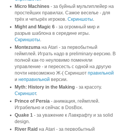
Micro Machines
- за буйный мультиплейер на
простейших правилах. Самое веселье - для
трёх и четырёх игроков.
Скриншоты
.
Might and Magic 6
- за огромный мир и
разрыв шаблона в середине игры.
Скриншоты
.
Montezuma
на Atari - за первобытный
геймплей. Играть надо в preliminary-версию. В
полной как-то неуловимо поменяли
управление - и пересесть с одной на другую
почти невозможно Ж-( Скриншот
правильной
и
неправильной
версии.
Myth: History in the Making
- за красоту.
Скриншот
.
Prince of Persia
- анимация, геймплей.
Играбельно и сейчас в DosBox.
Quake 1
- за уважение к Лавкрафту и за solid
design.
River Raid
на Atari - за первобытный