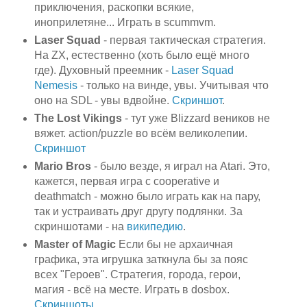
приключения, раскопки всякие,
иноприлетяне... Играть в scummvm.
Laser Squad
- первая тактическая стратегия.
На ZX, естественно (хоть было ещё много
где). Духовный преемник -
Laser Squad
Nemesis
- только на винде, увы. Учитывая что
оно на SDL - увы вдвойне.
Скриншот
.
The Lost Vikings
- тут уже Blizzard веников не
вяжет. action/puzzle во всём великолепии.
Скриншот
Mario Bros
- было везде, я играл на Atari. Это,
кажется, первая игра с cooperative и
deathmatch - можно было играть как на пару,
так и устраивать друг другу подлянки. За
скриншотами - на
википедию
.
Master of Magic
Если бы не архаичная
графика, эта игрушка заткнула бы за пояс
всех "Героев". Стратегия, города, герои,
магия - всё на месте. Играть в dosbox.
Скриншоты
.