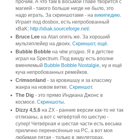
прочим. А что там в восьмой главе творится с
магией - такого больше нигде не было, это
надо играть. За скриншотами - на
википедию
.
Играет под dosbox, есть непробованный
xBaK:
http://xbak.sourceforge.net/
.
Bruce Lee
на Atari опять же. За хороший
мультиплейер на двоих.
Скриншот
,
ещё
.
Bubble Bobble
на чём угодно. Я в детстве
играл на Spectrum. Под винду есть вполне
вменяемый
Bubble Bobble Nostalgie
, ну и ещё
куча непробованных ремейков.
Crimsonland
- за кровишшу и за классику
жанра на новом витке.
Скриншот
.
The Dig
- это прямо Индиана Джонс в
космосе.
Скриншоты
.
Dizzy 4,5,6
на ZX - ранние версии как-то не так
отлизаны, а вот с четвёртой по шестую -
супер! Четвёрная и шестая части есть весьма
прилично перенесённые на PC, а вот моя
любимая пятая - только в эмуляторах.