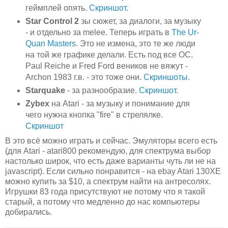
геймплей опять.
Скриншот
.
Star Control 2
зы сюжет, за диалоги, за музыку
- и отдельно за melee. Теперь играть в
The Ur-
Quan Masters
. Это не измена, это те же люди
на той же графике делали. Есть под все ОС.
Paul Reiche и Fred Ford веников не вяжут -
Archon 1983 г.в. - это тоже они.
Скриншоты
.
Starquake
- за разнообразие.
Скриншот
.
Zybex
на Atari - за музыку и понимание для
чего нужна кнопка "fire" в стрелялке.
Скриншот
В это всё можно играть и сейчас. Эмуляторы всего есть
(для Atari - atari800 рекомендую, для спектрума выбор
настолько широк, что есть даже варианты чуть ли не на
javascript). Если сильно понравится - на ebay Atari 130XE
можно купить за $10, а спектрум найти на антресолях.
Игрушки 83 года присутствуют не потому что я такой
старый, а потому что медленно до нас компьютеры
добирались.