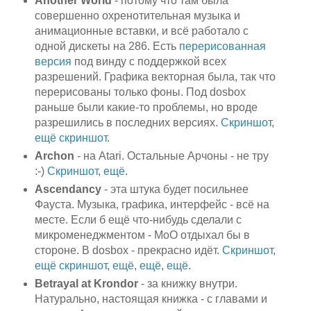
Another World
- потому что там была
совершенно охренотительная музыка и
анимационные вставки, и всё работало с
одной дискеты на 286. Есть
перерисованная
версия
под винду с поддержкой всех
разрешений. Графика векторная была, так что
перерисованы только фоны. Под dosbox
раньше были какие-то проблемы, но вроде
разрешились в последних версиях.
Скриншот
,
ещё скриншот
.
Archon
- на Atari. Остальные Арчоны - не тру
:-)
Скриншот
,
ещё
.
Ascendancy
- эта штука будет посильнее
Фауста. Музыка, графика, интерфейс - всё на
месте. Если б ещё что-нибудь сделали с
микроменеджментом - MoO отдыхал бы в
стороне. В dosbox - прекрасно идёт.
Скриншот
,
ещё скриншот
,
ещё
,
ещё
,
ещё
.
Betrayal at Krondor
- за книжку внутри.
Натурально, настоящая книжка - с главами и