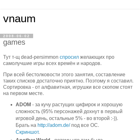
vnaum
2008-06-02
games
Тут т-щ dead-persimmon
спросил
желающих про
самолучшие игры всех времён и народов.
При всей бестолковости этого занятия, составление
таких списков достаточно приятно. Поэтому я составил.
Сортировка - от алфавитная, игрушки все скопом стоят
на первом месте.
ADOM
- за кучу растущих цифирок и хорошую
сложность (95% персонажей дохнут в первый
игровой день, остальные 5% - во второй :-)).
Брать на
http://adom.de/
под все ОС.
Скриншот
.